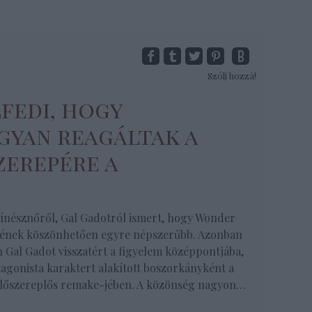
Szólj hozzá!
fedi, hogy
gyan reagáltak a
zerepére a
ínésznőről, Gal Gadotról ismert, hogy Wonder
nek köszönhetően egyre népszerűbb. Azonban
 Gal Gadot visszatért a figyelem középpontjába,
agonista karaktert alakított boszorkányként a
élőszereplős remake-jében. A közönség nagyon…