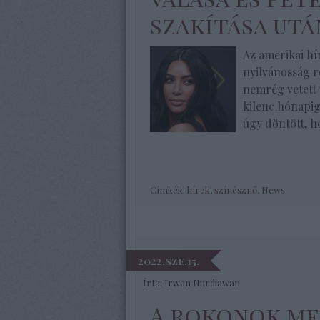
szakítása utá
Az amerikai hí
nyilvánosság r
nemrég vetett
kilenc hónapig
úgy döntött, h
Címkék:
hírek
,
színésznő
,
News
2022.sze.15.
Írta:
Irwan Nurdiawan
A rokonok me