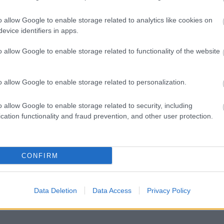
o allow Google to enable storage related to analytics like cookies on
evice identifiers in apps.
Szólj hozzá!
o allow Google to enable storage related to functionality of the website
ztárja, Ryan Reynolds
ás megszakítást
o allow Google to enable storage related to personalization.
o allow Google to enable storage related to security, including
cation functionality and fraud prevention, and other user protection.
r érkezett a "Free Guy" című film sztárjától,
l. A 45 éves színésznek át kellett esnie az első
. A vastagbéltükrözés egy olyan vizsgálati
et a vastag- és végbél rendellenességeinek
CONFIRM
égeznek. A vizsgálat során kiderült, hogy…
Data Deletion
Data Access
Privacy Policy
Tovább