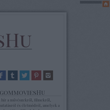
sHu
ogommoviesHu
 hír a művészekről, filmekről,
oztatásról és életmódról, amelyek a