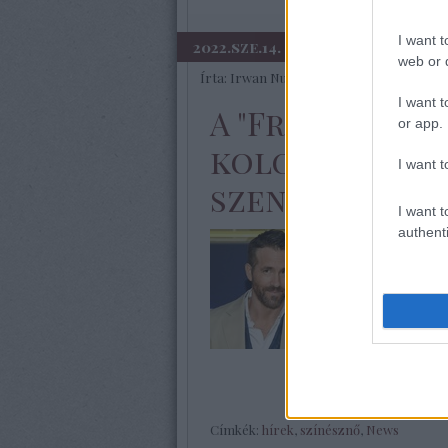
I want t
2022.sze.14.
web or d
Írta:
Irwan Nurdiawan
I want t
A "Free Guy" s
or app.
kolonoszkópi
I want t
szenvedett
I want t
authenti
Megdöbbentő hí
Ryan Reynoldstó
kolonoszkópián
eljárás, amely
kimutatására v
Címkék:
hírek
,
színésznő
,
News