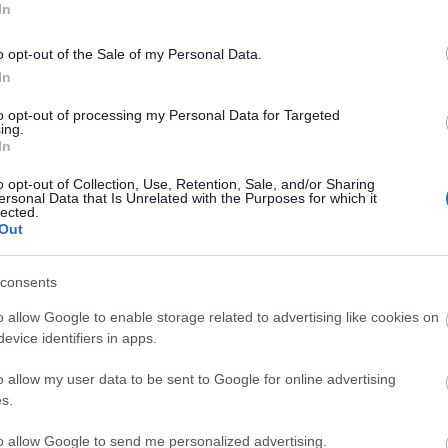
In
2022 n
Szólj hozzá!
2022 o
ld színész Szép
o opt-out of the Sale of my Personal Data.
2022 s
In
Tovább
2022-es Emmy-
to opt-out of processing my Personal Data for Targeted
ing.
Fee
In
RSS 2.0
sz, Andrew Garfield nemrég tért vissza a
o opt-out of Collection, Use, Retention, Sale, and/or Sharing
bejegy
ersonal Data that Is Unrelated with the Purposes for which it
igyelmébe. Ennek oka az, hogy Andrew aranyos
lected.
Atom
 2022-es Emmy-díjátadón sikeresen
Out
bejegy
 a nők szívét. Andrew számos más hírességgel
olt a Microsoft Theatre-ben, Los Angeles
consents
…
Egy
o allow Google to enable storage related to advertising like cookies on
evice identifiers in apps.
Tovább
o allow my user data to be sent to Google for online advertising
s.
to allow Google to send me personalized advertising.