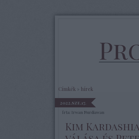
Pr
Címkék
»
hírek
2022.sze.17.
Írta:
Irwan Nurdiawan
Kim Kardashia
válása és Pet