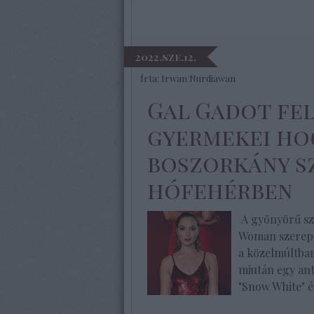
2022.sze.12.
Írta:
Irwan Nurdiawan
Gal Gadot fel
gyermekei ho
boszorkány s
hófehérben
A gyönyörű sz
Woman szerepé
a közelmúltban
miután egy ant
"Snow White" 