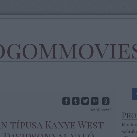
ogommovie
Szólj hozzá!
Pr
n típusa Kanye West
Minden
szórak
e Davidsonnal való