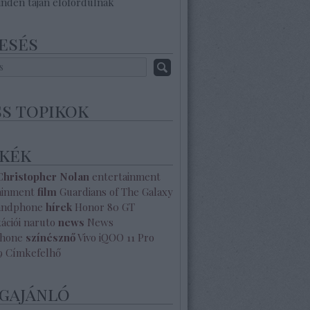
inden táján előfordulnak
esés
ss topikok
kék
Christopher Nolan
entertainment
ainment
film
Guardians of The Galaxy
andphone
hírek
Honor 80 GT
ációi
naruto
news
News
hone
színésznő
Vivo iQOO 11 Pro
9
Címkefelhő
gajánló