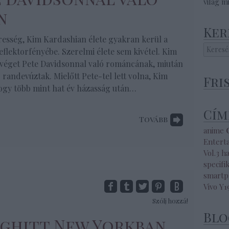
világ m
n
Ker
resség, Kim Kardashian élete gyakran kerül a
eflektorfényébe. Szerelmi élete sem kivétel. Kim
 véget Pete Davidsonnal való románcának, miután
 randevúztak. Mielőtt Pete-tel lett volna, Kim
Fri
ogy több mint hat év házasság után…
Cím
Tovább
anime
Entert
Vol.3
h
specifik
smartp
Vivo Y1
Szólj hozzá!
Blo
ghitt New Yorkban