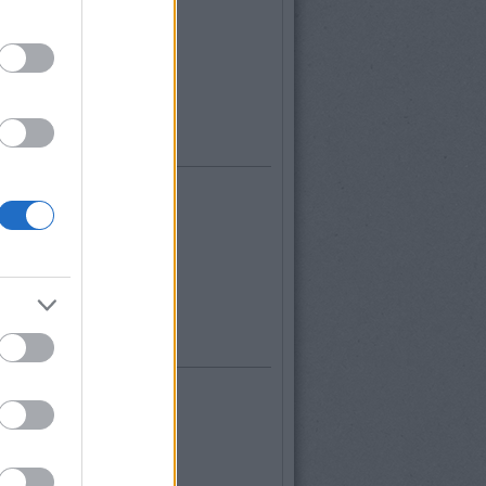
ovember
(
4
)
któber
(
9
)
zeptember
(
22
)
...
dek
zések
,
kommentek
zések
,
kommentek
éb