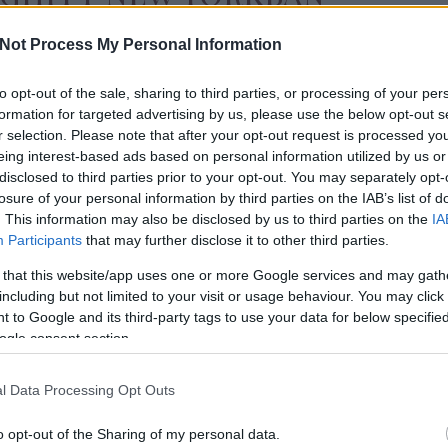
Addig a
 hogy Leonardo
Nem tu
Not Process My Personal Information
még él
igi Hadid
amikor
to opt-out of the sale, sharing to third parties, or processing of your per
felejt
formation for targeted advertising by us, please use the below opt-out s
Hallga
r selection. Please note that after your opt-out request is processed y
szerete
 híresség, Leonardo DiCaprio és Gigi Hadid
eing interest-based ads based on personal information utilized by us or
gyogy
jtást kelt, miután közelségükről felröppent a hír.
disclosed to third parties prior to your opt-out. You may separately opt-
t Leonardo kezdetben Gigit célozta meg és
losure of your personal information by third parties on the IAB’s list of
elíteni, miután szakított volt szeretőjével,
. This information may also be disclosed by us to third parties on the
IA
Participants
that may further disclose it to other third parties.
ne-val. Ennek ellenére néhány…
 that this website/app uses one or more Google services and may gath
Arc
including but not limited to your visit or usage behaviour. You may click 
Tovább
 to Google and its third-party tags to use your data for below specifi
2023 d
ogle consent section.
2023 o
2023 s
l Data Processing Opt Outs
2023 m
2023 m
o opt-out of the Sharing of my personal data.
2023 f