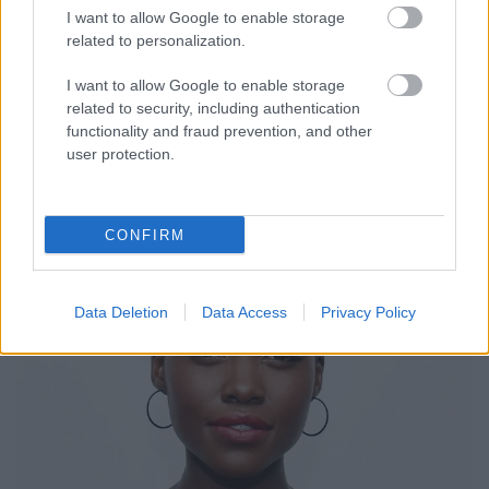
legújabb anime játékfilmjébe. A játékfilmes
I want to allow Google to enable storage
projektről továbbra sincsenek további információk.
related to personalization.
Ez a film azonban minden bizonnyal olyan új és
eredeti történeteket tartalmaz majd, amelyek nem
I want to allow Google to enable storage
szerepelnek a regényben. A Sword Art Online vagy
related to security, including authentication
más…
functionality and fraud prevention, and other
user protection.
CONFIRM
Data Deletion
Data Access
Privacy Policy