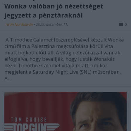
Wonka valóban jó nézettséget
jegyzett a pénztáraknál
Irwan Nurdiawan
•
2023. december 11.
0
A Timothee Calamet főszereplésével készült Wonka
című film a Palesztina megcsúfolása körüli vita
miatt bojkott előtt áll. A világ netezői azzal vannak
elfoglalva, hogy bevallják, hogy lusták Wonakát
nézni Timothee Calamet vitája miatt, amikor
megjelent a Saturday Night Live (SNL) műsorában.
A…