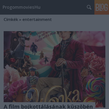
ProgommoviesHu
Címkék
»
entertainment
A film bojkottálásának küszöbén