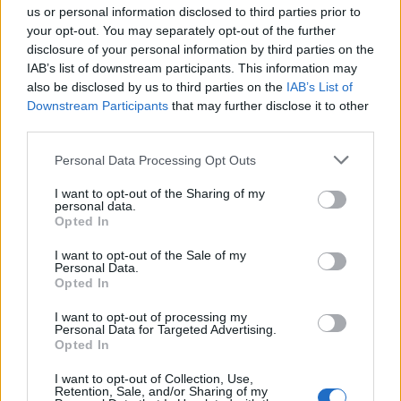
us or personal information disclosed to third parties prior to
your opt-out. You may separately opt-out of the further
disclosure of your personal information by third parties on the
IAB’s list of downstream participants. This information may
also be disclosed by us to third parties on the
IAB’s List of
Downstream Participants
that may further disclose it to other
third parties.
Please note that this website/app uses one or more Google
Personal Data Processing Opt Outs
Guardians of The Galaxy Vol.3: And
services and may gather and store information including but
Why You Should Watch It
not limited to your visit or usage behaviour. You may click to
I want to opt-out of the Sharing of my
personal data.
grant or deny consent to Google and its third-party tags to
Opted In
Irwan Nurdiawan
•
2023. május 18.
0
use your data for below specified purposes in below Google
consent section.
I want to opt-out of the Sale of my
Personal Data.
Guardians of The Galaxy Vol.3 officially airs in all
Opted In
theaters on May 3, 2023. This film, starring Chris
Pratt, tells more about the Guardians troop living on
I want to opt-out of processing my
Planet Knowhere. This work by James Gunn will also
Personal Data for Targeted Advertising.
Opted In
answer all questions Marvel and GOTG fans have
about the character's fate and past. For…
I want to opt-out of Collection, Use,
Retention, Sale, and/or Sharing of my