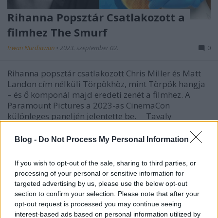
Rihanna Popsztár Csatlakozott a
filmhez The Smurf
Irwan Nurdiawan
•
2023. szeptember 02.
0
Rihanna popsztár csatlakozott Chris Miller és Matt
Landon cím nélküli Törpökhöz, mint Törpök hangja
– és ő komponál majd eredeti zenét a filmhez. A
Paramount Pictures a 2023-as CinemaCon
különleges paneljén jelentette be. Tavaly
jelentették be, hogy a cím nélküli Törpök film
musical lesz, ami…
Blog -
Do Not Process My Personal Information
If you wish to opt-out of the sale, sharing to third parties, or
processing of your personal or sensitive information for
targeted advertising by us, please use the below opt-out
section to confirm your selection. Please note that after your
opt-out request is processed you may continue seeing
interest-based ads based on personal information utilized by