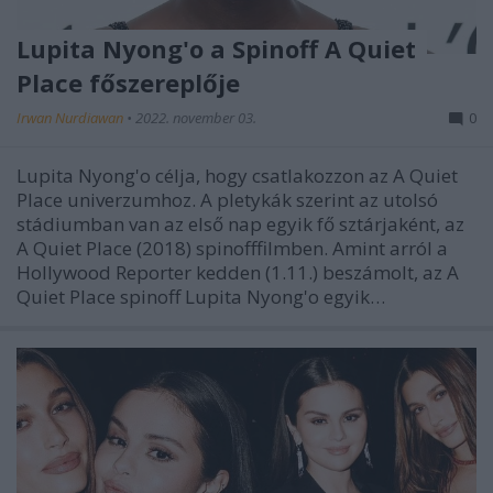
Lupita Nyong'o a Spinoff A Quiet
Place főszereplője
Irwan Nurdiawan
•
2022. november 03.
0
Lupita Nyong'o célja, hogy csatlakozzon az A Quiet
Place univerzumhoz. A pletykák szerint az utolsó
stádiumban van az első nap egyik fő sztárjaként, az
A Quiet Place (2018) spinofffilmben. Amint arról a
Hollywood Reporter kedden (1.11.) beszámolt, az A
Quiet Place spinoff Lupita Nyong'o egyik…