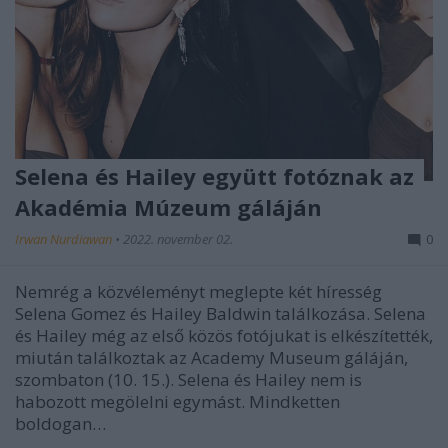
Selena és Hailey együtt fotóznak az
Akadémia Múzeum gáláján
Irwan Nurdiawan
•
2022. november 02.
0
Nemrég a közvéleményt meglepte két híresség
Selena Gomez és Hailey Baldwin találkozása. Selena
és Hailey még az első közös fotójukat is elkészítették,
miután találkoztak az Academy Museum gáláján,
szombaton (10. 15.). Selena és Hailey nem is
habozott megölelni egymást. Mindketten
boldogan…