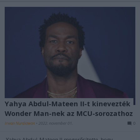
Yahya Abdul-Mateen II-t kinevezték
Wonder Man-nek az MCU-sorozathoz
Irwan Nurdiawan
•
2022. november 01.
0
Yahya Abdul-Mateen II megerősítette, hogy