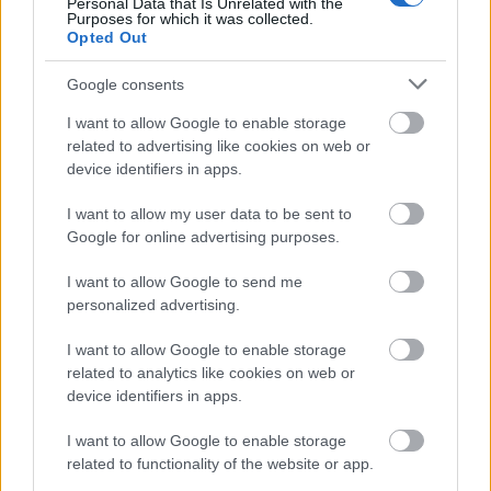
Personal Data that Is Unrelated with the
Purposes for which it was collected.
Opted Out
Google consents
I want to allow Google to enable storage
related to advertising like cookies on web or
device identifiers in apps.
I want to allow my user data to be sent to
Google for online advertising purposes.
I want to allow Google to send me
personalized advertising.
Üdvözöljük a Sword Art Online új
I want to allow Google to enable storage
related to analytics like cookies on web or
szélesvásznú filmprojektjében
device identifiers in apps.
Irwan Nurdiawan
•
2022. november 13.
0
I want to allow Google to enable storage
related to functionality of the website or app.
A Sword Art Online bejelentette, hogy visszatér