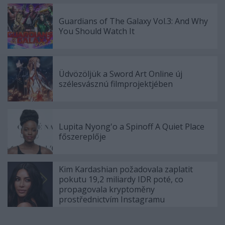
Guardians of The Galaxy Vol.3: And Why
You Should Watch It
Üdvözöljük a Sword Art Online új
szélesvásznú filmprojektjében
Lupita Nyong'o a Spinoff A Quiet Place
főszereplője
Kim Kardashian požadovala zaplatit
pokutu 19,2 miliardy IDR poté, co
propagovala kryptoměny
prostřednictvím Instagramu