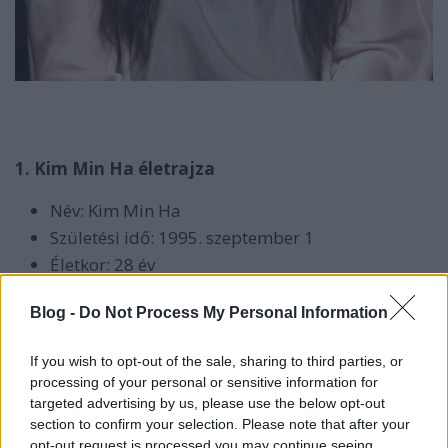
1. Kim Min Ha életrajza
Név: Kim Min Ha
Születési idő: 1995. szeptember 1
Életkor: 28 év
Zodiákus: Szűz
Blog -
Do Not Process My Personal Information
Foglalkozás: színésznő és modell
Ügynökség: Saram Entertainment
If you wish to opt-out of the sale, sharing to third parties, or
Instagram fiók: @minhakim_
processing of your personal or sensitive information for
targeted advertising by us, please use the below opt-out
2. Kim Min Ha karrierútja
section to confirm your selection. Please note that after your
opt-out request is processed you may continue seeing