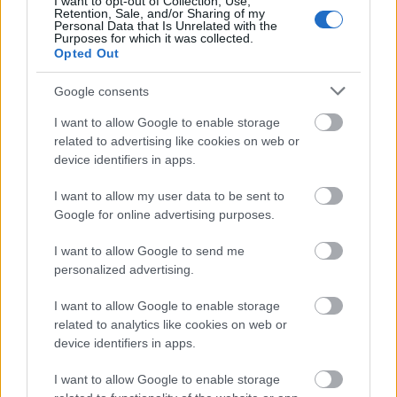
I want to opt-out of Collection, Use,
Partners for Justice (2018)
Retention, Sale, and/or Sharing of my
Personal Data that Is Unrelated with the
Nem rendben, de jól van (2018)
Purposes for which it was collected.
Pachinko (2022)
Opted Out
Google consents
A Kim Min Ha főszereplésével készült filmek listája:
I want to allow Google to enable storage
related to advertising like cookies on web or
Tavasz után (2018)
device identifiers in apps.
Killer Swell (2020)
A hívás (2020)
I want to allow my user data to be sent to
Google for online advertising purposes.
4. Legyen videomodell Elvárások kiemelése
vegyes D.O.
I want to allow Google to send me
personalized advertising.
Kim Min Ha megjelenése meglepetés volt azoknak a
I want to allow Google to enable storage
rajongóknak, akik korábban nem tudták kilétét. Kim
related to analytics like cookies on web or
Min Ha természetes színészi képességei azonban
device identifiers in apps.
sikerrel vívták ki a dicséretet. Ő és D.O. imádnivaló
párként mutatják be, akik szeretik egymást. Amikor
I want to allow Google to enable storage
azonban a dal szomorúvá válik, a történetüket is