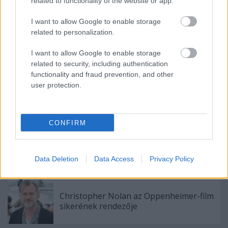
related to functionality of the website or app.
nagyon szomorúnak ábrázolják.
I want to allow Google to enable storage
A kémia D.O. és Kim Min Ha is elsodorta a
related to personalization.
közönséget az általuk bemutatott történettel,
amelyet D.O. dallamos hangja kísért. bájos.
I want to allow Google to enable storage
Megnézted a videót?
related to security, including authentication
functionality and fraud prevention, and other
Read
Read
Read
Read
user protection.
CONFIRM
Data Deletion
Data Access
Privacy Policy
Ajánlott bejegyzések:
Christopher Nolan az Oppenheimer-film
sikerének rendezője