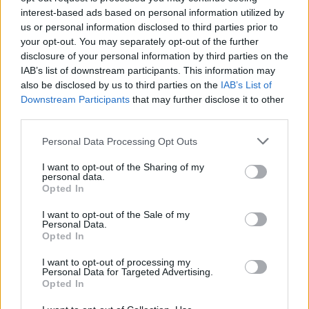
Kim Min Ha 2006-ban debütált színészként a Two
interest-based ads based on personal information utilized by
Girls 2. évadának főszereplésével. Ezt követően
us or personal information disclosed to third parties prior to
aktívan szerepelt különböző drámákban, amelyek
your opt-out. You may separately opt-out of the further
javították színészi képességeit. A Saram
disclosure of your personal information by third parties on the
Entertainmenthez való csatlakozás után szárnyalt a
IAB’s list of downstream participants. This information may
karrier. Népszerű drámákban és filmekben kezdett
also be disclosed by us to third parties on the
IAB’s List of
szerepelni.
Downstream Participants
that may further disclose it to other
third parties.
Az egyik dráma, amely nagy népszerűségnek
Please note that this website/app uses one or more Google
örvendett, a Pachinko volt. Nemcsak a legjobb
Personal Data Processing Opt Outs
services and may gather and store information including but
színésszel, Lee Min Ho-val állt szemben, hanem
not limited to your visit or usage behaviour. You may click to
I want to opt-out of the Sharing of my
természetes és lelkes játékáért is dicsérték.
personal data.
grant or deny consent to Google and its third-party tags to
Opted In
use your data for below specified purposes in below Google
3. Kim Min Ha drámáinak és filmjeinek listája
consent section.
I want to opt-out of the Sale of my
Personal Data.
A Kim Min Ha főszereplésével készült drámák listája:
Opted In
Deux Yeoza 2. évad (2016)
I want to opt-out of processing my
Personal Data for Targeted Advertising.
Iskola 2017 (2017)
Opted In
Dxyz (2017)