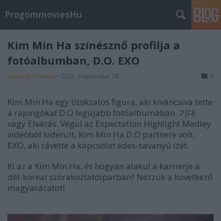
ProgommoviesHu
Kim Min Ha színésznő profilja a
fotóalbumban, D.O. EXO
Irwan Nurdiawan
•
2023. szeptember 18.
0
Kim Min Ha egy titokzatos figura, aki kíváncsivá tette
a rajongókat D.O legújabb fotóalbumában. 기대
vagy Elvárás. Végül az Expectation Highlight Medley
videóból kiderült, Kim Min Ha D.O partnere volt.
EXO, aki rávette a kapcsolat édes-savanyú ízét.
Ki az a Kim Min Ha, és hogyan alakul a karrierje a
dél-koreai szórakoztatóiparban? Nézzük a következő
magyarázatot!