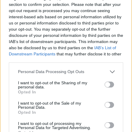
section to confirm your selection. Please note that after your
opt-out request is processed you may continue seeing
interest-based ads based on personal information utilized by
3. A Sony IMX800 érzékelőjének köszönhetően
us or personal information disclosed to third parties prior to
nagyon tisztán képes fényképeket és videókat
your opt-out. You may separately opt-out of the further
rögzíteni
disclosure of your personal information by third parties on the
IAB’s list of downstream participants. This information may
also be disclosed by us to third parties on the
IAB’s List of
Downstream Participants
that may further disclose it to other
Azoknak, akik szeretik a fényképezést és a
videózást
,
third parties.
nem kell aggódniuk amiatt, hogy a Honor 80 GT
mobiltelefon eredménye csalódást okoz. Ez a telefon
Please note that this website/app uses one or more Google
Personal Data Processing Opt Outs
egy 54 MP + 8 MP + 2 MP érzékelővel van felszerelve,
services and may gather and store information including but
amely támogatja a Sony IMX800
not limited to your visit or usage behaviour. You may click to
I want to opt-out of the Sharing of my
personal data.
szenzortechnológiát, és egy 135 fokos ultraszéles
grant or deny consent to Google and its third-party tags to
Opted In
objektívvel. A HONOR Image Engine számítási
use your data for below specified purposes in below Google
képalkotó platformmal az éjszakai nézet
consent section.
I want to opt-out of the Sale of my
Personal Data.
képminősége finomodik, így az éjszaka színesebbé
Opted In
válik.
I want to opt-out of processing my
Az előlapon a Honor 80 GT csak egy 16 MP
Personal Data for Targeted Advertising.