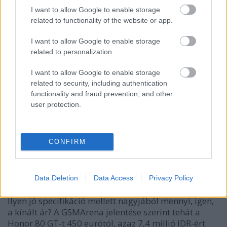
százalékra mindössze 15 perc alatt. Így nem kell
I want to allow Google to enable storage
attól tartanod, hogy sokáig kell várnod, amíg az
related to functionality of the website or app.
okostelefon töltődik.
I want to allow Google to enable storage
related to personalization.
5. Teljes körű szolgáltatások és kedvező árak
I want to allow Google to enable storage
related to security, including authentication
functionality and fraud prevention, and other
user protection.
Csúcskategóriás okostelefonként a Honor 80 GT
nagyon
teljes
funkciókkal rendelkezik. Szenzorokat
tekintve a Honor 80 GT-ben ujjlenyomat-érzékelő
CONFIRM
található a képernyő alatt, giroszkóp és NFC. Ezen
kívül ez az okostelefon VC bionikus hűtőrendszerrel
is rendelkezik, amely hatékonyan megakadályozza a
Data Deletion
Data Access
Privacy Policy
túlmelegedést.
Ilyen jó specifikáció mellett nagyjából mennyi, igen,
a kínált ár? A GSMArena jelentése szerint tehát a
Honor 80 GT-t 450 eurótól, azaz 7,4 millió IDR-ért