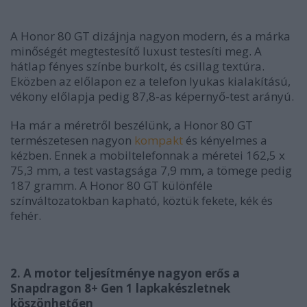
A Honor 80 GT dizájnja nagyon modern, és a márka
minőségét megtestesítő luxust testesíti meg. A
hátlap fényes színbe burkolt, és csillag textúra.
Eközben az előlapon ez a telefon lyukas kialakítású,
vékony előlapja pedig 87,8-as képernyő-test arányú.
Ha már a méretről beszélünk, a Honor 80 GT
természetesen nagyon
kompakt
és kényelmes a
kézben. Ennek a mobiltelefonnak a méretei 162,5 x
75,3 mm, a test vastagsága 7,9 mm, a tömege pedig
187 gramm. A Honor 80 GT különféle
színváltozatokban kapható, köztük fekete, kék és
fehér.
2. A motor teljesítménye nagyon erős a
Snapdragon 8+ Gen 1 lapkakészletnek
köszönhetően