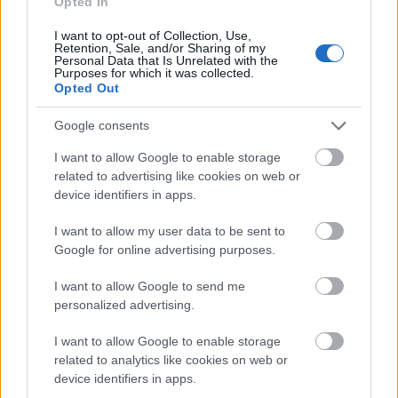
Opted In
felbontású kameralencsével van felszerelve.
Ezekkel
a specifikációkkal akár 4k@30fps és 1080p@60fps
I want to opt-out of Collection, Use,
sebességű videókat rögzíthet a hátoldalon, illetve
Retention, Sale, and/or Sharing of my
Personal Data that Is Unrelated with the
1080p@30fps az előlapon.
Purposes for which it was collected.
Opted Out
Google consents
4. Az akkumulátor tartós és támogatja a
gyorstöltési technológiát
I want to allow Google to enable storage
related to advertising like cookies on web or
device identifiers in apps.
Az akkumulátor szektorra térve a Honor 80 GT 4800
I want to allow my user data to be sent to
Google for online advertising purposes.
mAh Li-Po akkumulátorral rendelkezik, amelyet 66
W-os gyorstöltés támogatja. Ilyen nagy
kapacitással
I want to allow Google to send me
ez az akkumulátor normál használat mellett egy
personalized advertising.
egész napot kibír. Ami a játékokat illeti, 9-12 óra az
átlagos használat, amelyet élvezhet.
I want to allow Google to enable storage
related to analytics like cookies on web or
Ezenkívül a 66 W-os gyorstöltési funkció lehetővé
device identifiers in apps.
teszi az akkumulátor gyors feltöltését üresről 50