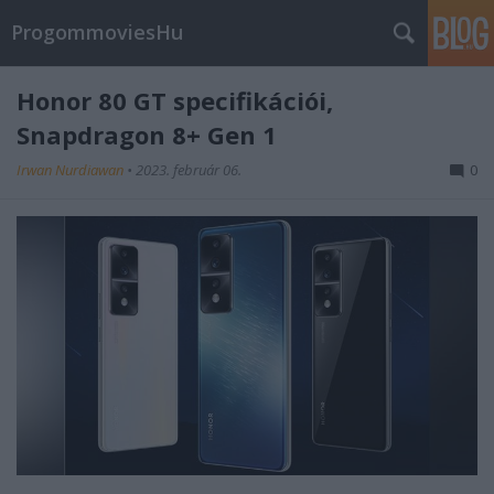
ProgommoviesHu
Honor 80 GT specifikációi,
Snapdragon 8+ Gen 1
Irwan Nurdiawan
•
2023. február 06.
0